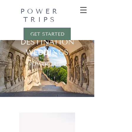
POWER
TRIPS
GET STARTED
DESTINATION
WEDDINGS
POWER TRIPS